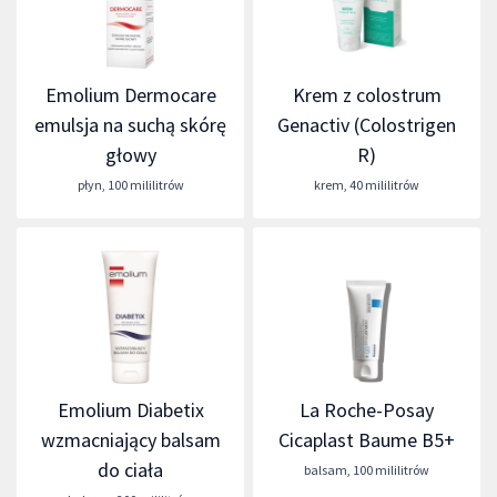
Emolium Dermocare
Krem z colostrum
emulsja na suchą skórę
Genactiv (Colostrigen
głowy
R)
płyn
,
100 mililitrów
krem
,
40 mililitrów
Emolium Diabetix
La Roche-Posay
wzmacniający balsam
Cicaplast Baume B5+
do ciała
balsam
,
100 mililitrów