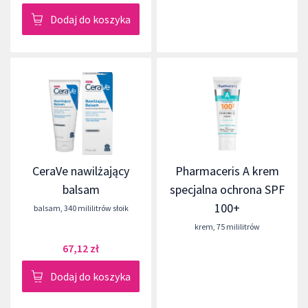
Dodaj do koszyka
CeraVe nawilżający
Pharmaceris A krem
balsam
specjalna ochrona SPF
100+
balsam
,
340 mililitrów słoik
krem
,
75 mililitrów
67,12 zł
Dodaj do koszyka