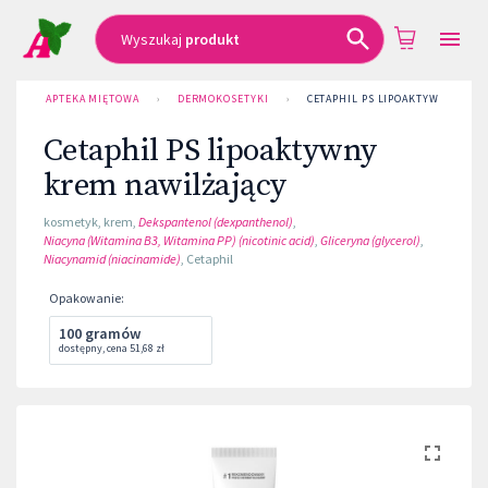
Wyszukaj
produkt
APTEKA MIĘTOWA
›
DERMOKOSETYKI
›
CETAPHIL PS LIPOAKTYWNY KREM
Cetaphil PS lipoaktywny
krem nawilżający
kosmetyk
,
krem
,
Dekspantenol (dexpanthenol)
,
Niacyna (Witamina B3, Witamina PP) (nicotinic acid)
,
Gliceryna (glycerol)
,
Niacynamid (niacinamide)
,
Cetaphil
Opakowanie
:
100 gramów
dostępny
,
cena
51,68 zł