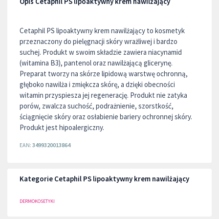
Opis Cetaphil PS lipoaktywny krem nawilżający
Cetaphil PS lipoaktywny krem nawilżający to kosmetyk
przeznaczony do pielęgnacji skóry wrażliwej i bardzo
suchej. Produkt w swoim składzie zawiera niacynamid
(witamina B3), pantenol oraz nawilżającą glicerynę.
Preparat tworzy na skórze lipidową warstwę ochronną,
głęboko nawilża i zmiękcza skórę, a dzięki obecności
witamin przyspiesza jej regenerację. Produkt nie zatyka
porów, zwalcza suchość, podrażnienie, szorstkość,
ściągnięcie skóry oraz osłabienie bariery ochronnej skóry.
Produkt jest hipoalergiczny.
EAN:
3499320013864
Kategorie Cetaphil PS lipoaktywny krem nawilżający
DERMOKOSETYKI