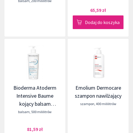
balsam
,
200 mililitrów
65,59 zł
Dodaj do koszyka
Bioderma Atoderm
Emolium Dermocare
Intensive Baume
szampon nawilżający
kojący balsam
szampon
,
400 mililitrów
emolientowy
balsam
,
500 mililitrów
81,59 zł