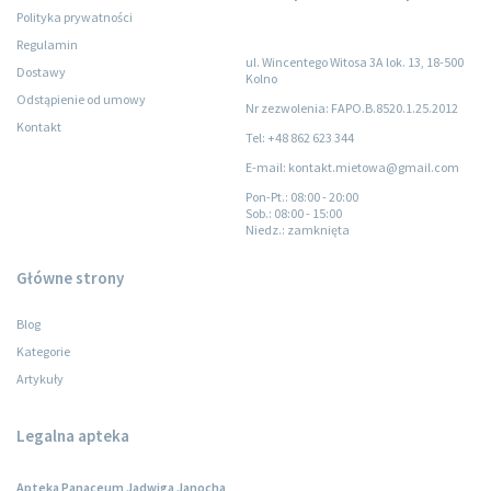
Polityka prywatności
Regulamin
ul. Wincentego Witosa 3A lok. 13, 18-500
Dostawy
Kolno
Odstąpienie od umowy
Nr zezwolenia: FAPO.B.8520.1.25.2012
Kontakt
Tel: +48 862 623 344
E-mail: kontakt.mietowa@gmail.com
Pon-Pt.
: 08:00 - 20:00
Sob.
: 08:00 - 15:00
Niedz.
: zamknięta
Główne strony
Blog
Kategorie
Artykuły
Legalna apteka
Apteka Panaceum Jadwiga Janocha