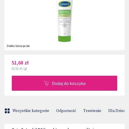
Źródło:
Gdzie po lek
51,68 zł
(
0,52 zł
/
g
)
Dodaj do koszyka
Wszystkie kategorie
Odporność
Trawienie
Dla Dzieci