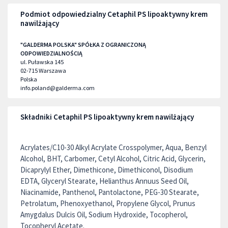
Podmiot odpowiedzialny Cetaphil PS lipoaktywny krem
nawilżający
"GALDERMA POLSKA" SPÓŁKA Z OGRANICZONĄ
ODPOWIEDZIALNOŚCIĄ
ul. Puławska 145
02-715
Warszawa
Polska
info.poland@galderma.com
Składniki Cetaphil PS lipoaktywny krem nawilżający
Acrylates/C10-30 Alkyl Acrylate Crosspolymer, Aqua, Benzyl
Alcohol, BHT, Carbomer, Cetyl Alcohol, Citric Acid, Glycerin,
Dicaprylyl Ether, Dimethicone, Dimethiconol, Disodium
EDTA, Glyceryl Stearate, Helianthus Annuus Seed Oil,
Niacinamide, Panthenol, Pantolactone, PEG-30 Stearate,
Petrolatum, Phenoxyethanol, Propylene Glycol, Prunus
Amygdalus Dulcis Oil, Sodium Hydroxide, Tocopherol,
Tocopheryl Acetate.