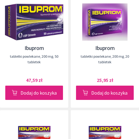
Ibuprom
Ibuprom
tabletki powlekane
,
200 mg
,
50
tabletki powlekane
,
200 mg
,
20
tabletek
tabletek
47,59 zł
25,95 zł
Dodaj do koszyka
Dodaj do koszyka