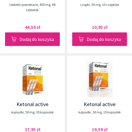
tabletki powlekane
,
400 mg
,
48
czopki
,
50 mg
,
10 czopków
tabletek
44,59 zł
10,95 zł
Dodaj do koszyka
Dodaj do koszyka
Ketonal active
Ketonal active
kapsułki
,
50 mg
,
30 kapsułek
kapsułki
,
50 mg
,
10 kapsułek
37,95 zł
19,59 zł