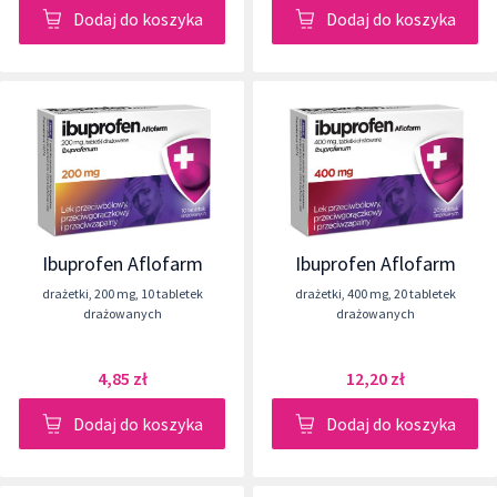
Dodaj do koszyka
Dodaj do koszyka
Ibuprofen Aflofarm
Ibuprofen Aflofarm
drażetki
,
200 mg
,
10 tabletek
drażetki
,
400 mg
,
20 tabletek
drażowanych
drażowanych
4,85 zł
12,20 zł
Dodaj do koszyka
Dodaj do koszyka