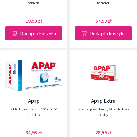
tabletki
tabletek
19,59 zł
57,99 zł
Dodaj do koszyka
Dodaj do koszyka
Apap
Apap Extra
tabletki powlekane
,
500 mg
,
50
tabletki powlekane
,
24 tabletki = 2
tabletek
blistry
34,95 zł
28,59 zł