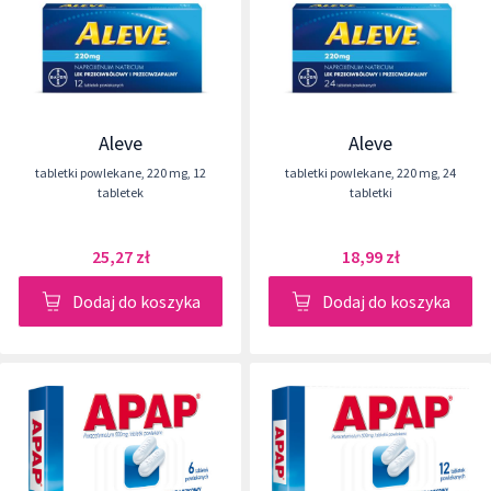
Aleve
Aleve
tabletki powlekane
,
220 mg
,
12
tabletki powlekane
,
220 mg
,
24
tabletek
tabletki
25,27 zł
18,99 zł
Dodaj do koszyka
Dodaj do koszyka