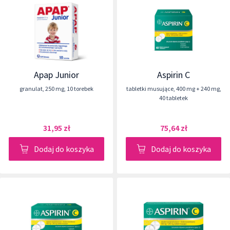
Apap Junior
Aspirin C
granulat
,
250 mg
,
10 torebek
tabletki musujące
,
400 mg + 240 mg
,
40 tabletek
31,95 zł
75,64 zł
Dodaj do koszyka
Dodaj do koszyka