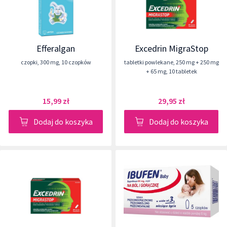
Efferalgan
Excedrin MigraStop
czopki
,
300 mg
,
10 czopków
tabletki powlekane
,
250 mg + 250 mg
+ 65 mg
,
10 tabletek
15,99 zł
29,95 zł
Dodaj do koszyka
Dodaj do koszyka