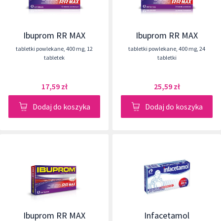
Ibuprom RR MAX
Ibuprom RR MAX
tabletki powlekane
,
400 mg
,
12
tabletki powlekane
,
400 mg
,
24
tabletek
tabletki
17,59 zł
25,59 zł
Dodaj do koszyka
Dodaj do koszyka
Ibuprom RR MAX
Infacetamol