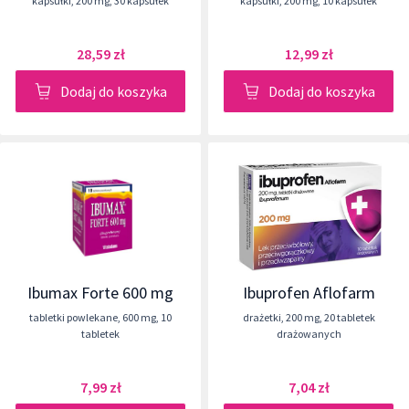
kapsułki
,
200 mg
,
30 kapsułek
kapsułki
,
200 mg
,
10 kapsułek
28,59 zł
12,99 zł
Dodaj do koszyka
Dodaj do koszyka
Ibumax Forte 600 mg
Ibuprofen Aflofarm
tabletki powlekane
,
600 mg
,
10
drażetki
,
200 mg
,
20 tabletek
tabletek
drażowanych
7,99 zł
7,04 zł