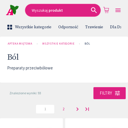
Wyszukaj
produkt
Wszystkie kategorie
Odporność
Trawienie
Dla Dzieci
APTEKA MIĘTOWA
›
WSZYSTKIE KATEGORIE
›
BÓL
Ból
Preparaty przeciwbólowe
FILTRY
Znalezione wyniki: 93
1
2