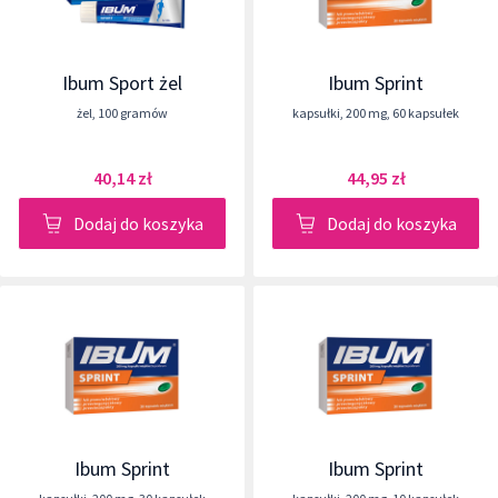
Ibum Sport żel
Ibum Sprint
żel
,
100 gramów
kapsułki
,
200 mg
,
60 kapsułek
40,14 zł
44,95 zł
Dodaj do koszyka
Dodaj do koszyka
Ibum Sprint
Ibum Sprint