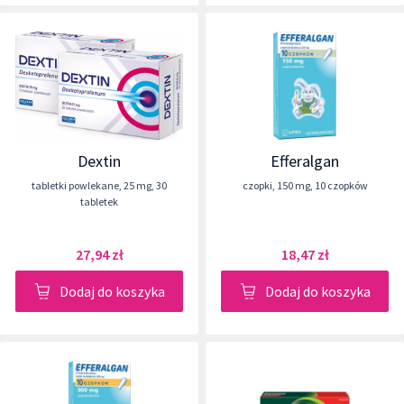
Dextin
Efferalgan
tabletki powlekane
,
25 mg
,
30
czopki
,
150 mg
,
10 czopków
tabletek
27,94 zł
18,47 zł
Dodaj do koszyka
Dodaj do koszyka