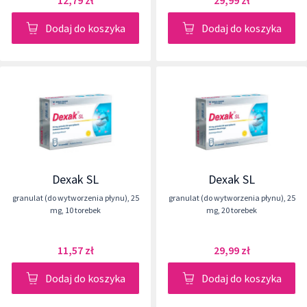
12,79 zł
29,99 zł
Dodaj do koszyka
Dodaj do koszyka
Dexak SL
Dexak SL
granulat (do wytworzenia płynu)
,
25
granulat (do wytworzenia płynu)
,
25
mg
,
10 torebek
mg
,
20 torebek
11,57 zł
29,99 zł
Dodaj do koszyka
Dodaj do koszyka