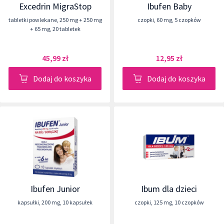
Excedrin MigraStop
Ibufen Baby
tabletki powlekane
,
250 mg + 250 mg
czopki
,
60 mg
,
5 czopków
+ 65 mg
,
20 tabletek
45,99 zł
12,95 zł
Dodaj do koszyka
Dodaj do koszyka
Ibufen Junior
Ibum dla dzieci
kapsułki
,
200 mg
,
10 kapsułek
czopki
,
125 mg
,
10 czopków