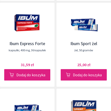
Ibum Express Forte
Ibum Sport żel
kapsułki
,
400 mg
,
36 kapsułek
żel
,
50 gramów
31,59 zł
25,00 zł
Dodaj do koszyka
Dodaj do koszyka