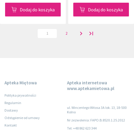
Dodaj do koszyka
Dodaj do koszyka
1
2
Apteka Miętowa
Apteka internetowa
www.aptekamietowa.pl
Polityka prywatności
Regulamin
ul. Wincentego Witosa 3A lok. 13, 18-500
Dostawy
Kolno
Odstąpienie od umowy
Nr zezwolenia: FAPO.B.8520.1.25.2012
Kontakt
Tel: +48 862 623 344