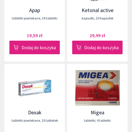
Apap
Ketonal active
tabletki powlekane
,
24 tabletki
kapsułki
,
20 kapsułek
19,59 zł
29,99 zł
Dodaj do koszyka
Dodaj do koszyka
Dexak
Migea
tabletki powlekane
,
10 tabletek
tabletki
,
4 tabletki