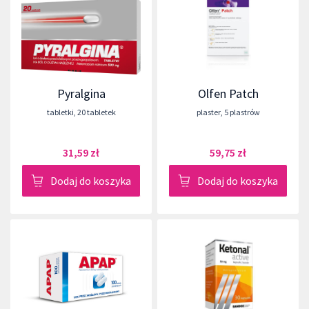
Pyralgina
Olfen Patch
tabletki
,
20 tabletek
plaster
,
5 plastrów
31,59 zł
59,75 zł
Dodaj do koszyka
Dodaj do koszyka