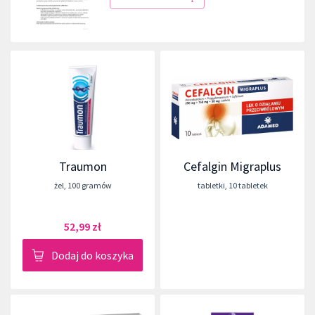
Traumon
Cefalgin Migraplus
żel
,
100 gramów
tabletki
,
10 tabletek
52,99 zł
Dodaj do koszyka