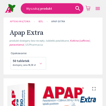
Wyszukaj
produkt
APTEKA MIĘTOWA
›
BÓL
›
APAP EXTRA
Apap Extra
produkt dostępny bez recepty
,
tabletki powlekane
,
Kofeina (caffeine)
,
paracetamol
,
US Pharmacia
Opakowanie
:
50 tabletek
dostępny
,
cena
46,59 zł