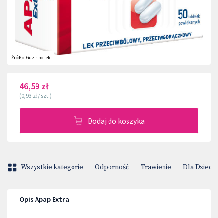
Źródło:
Gdzie po lek
46,59 zł
(
0,93 zł
/
szt.
)
Dodaj do koszyka
Wszystkie kategorie
Odporność
Trawienie
Dla Dzieci
Opis Apap Extra