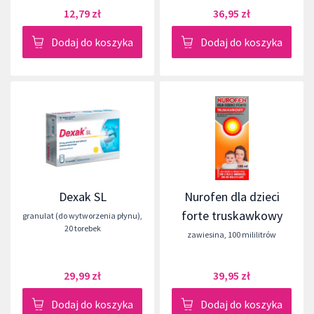
12,79 zł
36,95 zł
Dodaj do koszyka
Dodaj do koszyka
Dexak SL
Nurofen dla dzieci
forte truskawkowy
granulat (do wytworzenia płynu)
,
20 torebek
zawiesina
,
100 mililitrów
29,99 zł
39,95 zł
Dodaj do koszyka
Dodaj do koszyka