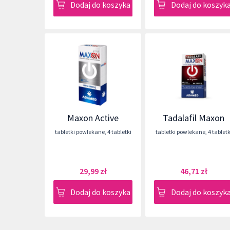
Dodaj do koszyka
Dodaj do koszyk
Maxon Active
Tadalafil Maxon
tabletki powlekane
,
4 tabletki
tabletki powlekane
,
4 tabletk
29,99 zł
46,71 zł
Dodaj do koszyka
Dodaj do koszyk