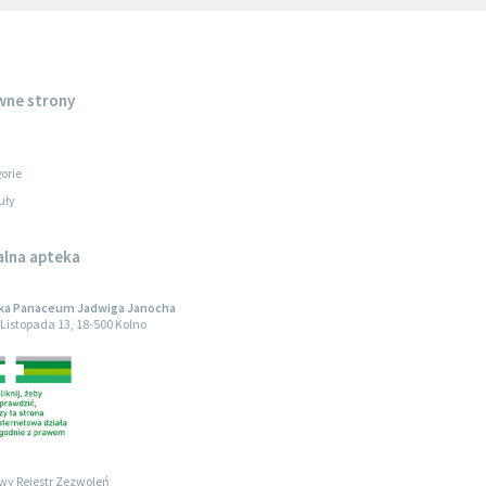
wne strony
orie
uły
alna apteka
ka Panaceum Jadwiga Janocha
1 Listopada 13, 18-500 Kolno
wy Rejestr Zezwoleń