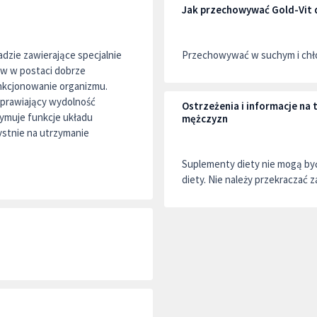
Jak przechowywać Gold-Vit 
adzie zawierające specjalnie
Przechowywać w suchym i chło
ów w postaci dobrze
unkcjonowanie organizmu.
oprawiający wydolność
Ostrzeżenia i informacje na
zymuje funkcje układu
mężczyzn
ystnie na utrzymanie
Suplementy diety nie mogą by
diety. Nie należy przekraczać z