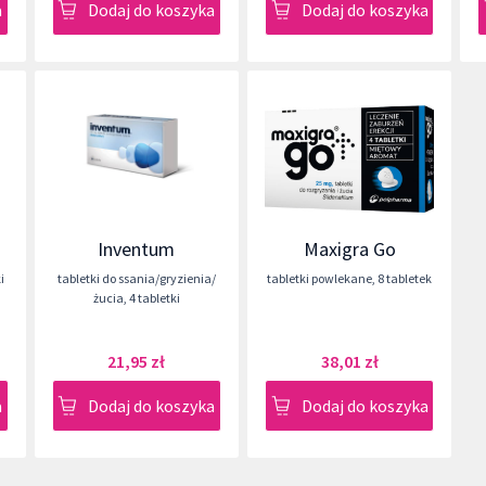
a
Dodaj do koszyka
Dodaj do koszyka
Inventum
Maxigra Go
i
tabletki do ssania/gryzienia/
tabletki powlekane
,
8 tabletek
żucia
,
4 tabletki
21,95 zł
38,01 zł
a
Dodaj do koszyka
Dodaj do koszyka