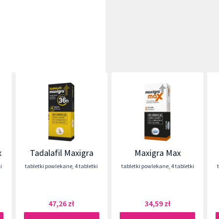
x
Tadalafil Maxigra
Maxigra Max
i
tabletki powlekane
,
4 tabletki
tabletki powlekane
,
4 tabletki
47,26 zł
34,59 zł