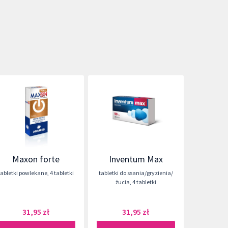
Maxon forte
Inventum Max
tabletki powlekane
,
4 tabletki
tabletki do ssania/gryzienia/
żucia
,
4 tabletki
31,95 zł
31,95 zł