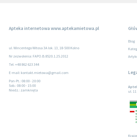
Apteka internetowa
www.aptekamietowa.pl
Głó
Blog
ul. Wincentego Witosa 3A lok. 13, 18-500 Kolno
Kateg
Nr zezwolenia: FAPO.B.8520.1.25.2012
Artyk
Tel: +48 862 623 344
Leg
E-mail: kontakt.mietowa@gmail.com
Pon-Pt.
: 08:00 - 20:00
Sob.
: 08:00 - 15:00
Apte
Niedz.
: zamknięta
ul. 1
Krajo