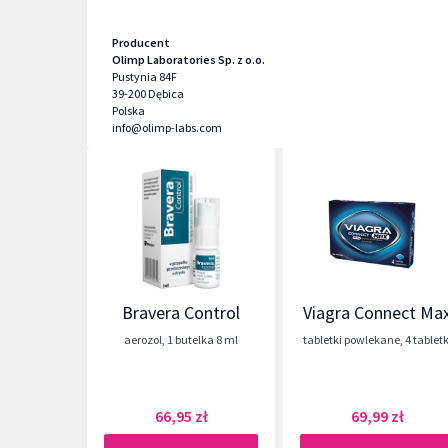
Producent
Olimp Laboratories Sp. z o.o.
Pustynia 84F
39-200
Dębica
Polska
info@olimp-labs.com
Bravera Control
Viagra Connect Ma
aerozol
,
1 butelka 8 ml
tabletki powlekane
,
4 tabletk
66,95 zł
69,99 zł