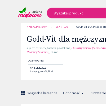
Wyszukaj
produkt
APTEKA MIĘTOWA
›
DLA NIEGO
›
GOLD-VIT DLA MĘŻCZYZ
Gold-Vit dla mężczyz
suplement diety
,
tabletki powlekane
,
Ekstrakty ziołowe (herbal extr
Witaminy (vitamins)
,
Olimp
Opakowanie
:
30 tabletek
dostępny
,
cena
39,99 zł
Wszystkie kategorie
Odporność
Trawienie