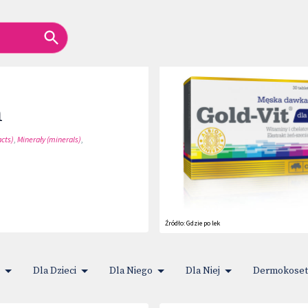
N
n
acts)
,
Minerały (minerals)
,
Źródło:
Gdzie po lek
Dla Dzieci
Dla Niego
Dla Niej
Dermokoset