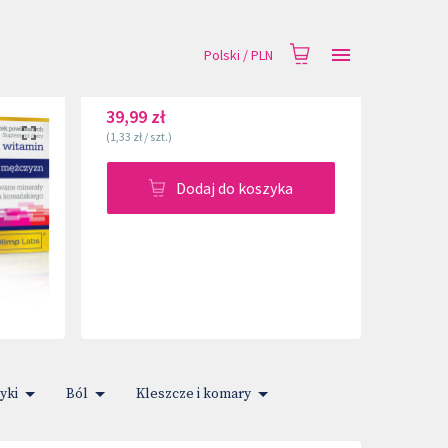
Polski
/
PLN
39,99 zł
(
1,33 zł
/
szt.
)
Dodaj do koszyka
yki
Ból
Kleszcze i komary