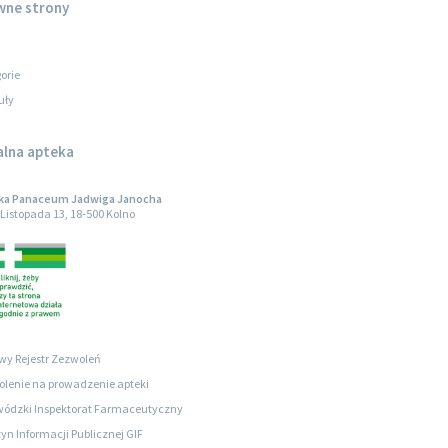
wne strony
orie
uły
alna apteka
ka Panaceum Jadwiga Janocha
1 Listopada 13, 18-500 Kolno
wy Rejestr Zezwoleń
lenie na prowadzenie apteki
ódzki Inspektorat Farmaceutyczny
tyn Informacji Publicznej GIF