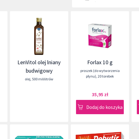
LenVitol olej lniany
Forlax 10 g
budwigowy
proszek (do wytworzenia
płynu)
,
20 torebek
olej
,
500 mililitrów
35,95 zł
Dodaj do koszyka