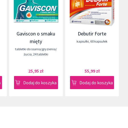
Gaviscon o smaku
Debutir Forte
mięty
kapsułki
,
60 kapsułek
tabletki do ssania/gryzienia/
żucia
,
24 tabletki
25,95 zł
55,99 zł
a
Dodaj do koszyka
Dodaj do koszyka