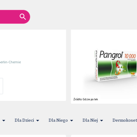
erlin-Chemie
Źródło:
Gdzie po lek
Dla Dzieci
Dla Niego
Dla Niej
Dermokoset