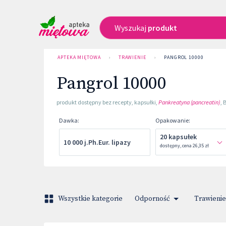
Wyszukaj
produkt
APTEKA MIĘTOWA
›
TRAWIENIE
›
PANGROL 10000
Pangrol 10000
produkt dostępny bez recepty
,
kapsułki
,
Pankreatyna (pancreatin)
,
B
Dawka
:
Opakowanie
:
20 kapsułek
10 000 j.Ph.Eur. lipazy
dostępny
,
cena
26,35 zł
Wszystkie kategorie
Odporność
Trawienie