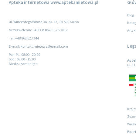
Apteka internetowa
www.aptekamietowa.pl
Głó
Blog
ul. Wincentego Witosa 3A lok. 13, 18-500 Kolno
Kateg
Nr zezwolenia: FAPO.B.8520.1.25.2012
Artyk
Tel: +48 862 623 344
Leg
E-mail: kontakt.mietowa@gmail.com
Pon-Pt.
: 08:00 - 20:00
Sob.
: 08:00 - 15:00
Apte
Niedz.
: zamknięta
ul. 1
Krajo
Zezwo
Wojew
Biule