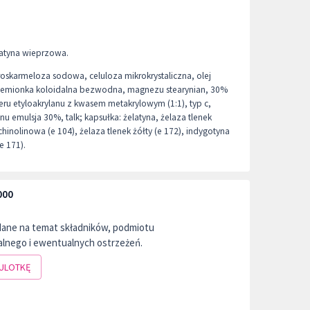
eatyna wieprzowa.
oskarmeloza sodowa, celuloza mikrokrystaliczna, olej
zemionka koloidalna bezwodna, magnezu stearynian, 30%
u etyloakrylanu z kwasem metakrylowym (1:1), typ c,
onu emulsja 30%, talk; kapsułka: żelatyna, żelaza tlenek
chinolinowa (e 104), żelaza tlenek żółty (e 172), indygotyna
e 171).
000
dane na temat składników, podmiotu
lnego i ewentualnych ostrzeżeń.
ULOTKĘ