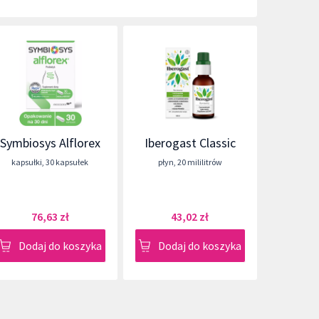
Symbiosys Alflorex
Iberogast Classic
kapsułki
,
30 kapsułek
płyn
,
20 mililitrów
76,63 zł
43,02 zł
Dodaj do koszyka
Dodaj do koszyka