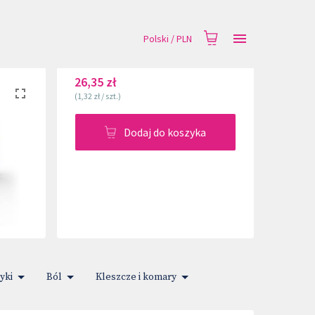
Polski
/
PLN
26,35 zł
(
1,32 zł
/
szt.
)
Dodaj do koszyka
yki
Ból
Kleszcze i komary