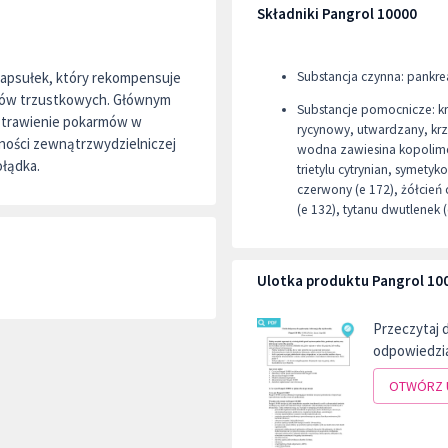
Składniki Pangrol 10000
 kapsułek, który rekompensuje
Substancja czynna: pankr
ymów trzustkowych. Głównym
Substancje pomocnicze: kr
a trawienie pokarmów w
rycynowy, utwardzany, kr
ności zewnątrzwydzielniczej
wodna zawiesina kopolimer
ołądka.
trietylu cytrynian, symetyk
czerwony (e 172), żółcień 
(e 132), tytanu dwutlenek (
Ulotka produktu Pangrol 10
Przeczytaj 
odpowiedzia
OTWÓRZ 