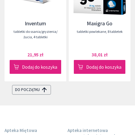
Inventum
Maxigra Go
tabletki do ssania/gryzienia/
tabletki powlekane
,
8 tabletek
żucia
,
4 tabletki
21,95 zł
38,01 zł
Dodaj do koszyka
Dodaj do koszyka
DO POCZĄTKU
Apteka Miętowa
Apteka internetowa