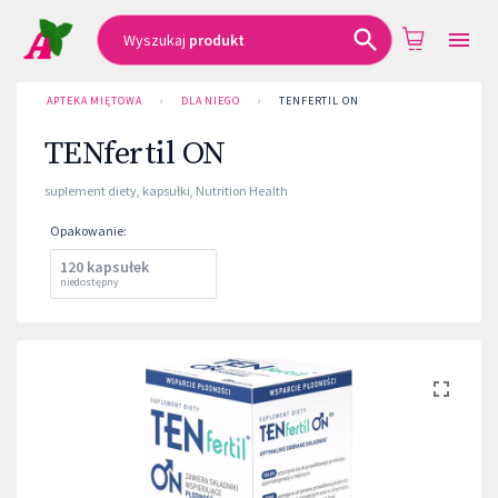
Wyszukaj
produkt
APTEKA MIĘTOWA
›
DLA NIEGO
›
TENFERTIL ON
TENfertil ON
suplement diety
,
kapsułki
,
Nutrition Health
Opakowanie
:
120 kapsułek
niedostępny