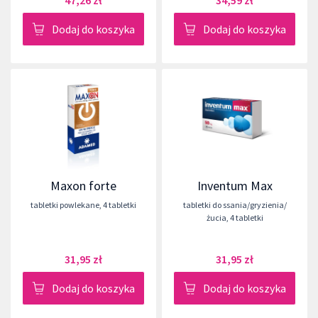
47,26 zł
34,59 zł
Dodaj do koszyka
Dodaj do koszyka
Maxon forte
Inventum Max
tabletki powlekane
,
4 tabletki
tabletki do ssania/gryzienia/
żucia
,
4 tabletki
31,95 zł
31,95 zł
Dodaj do koszyka
Dodaj do koszyka