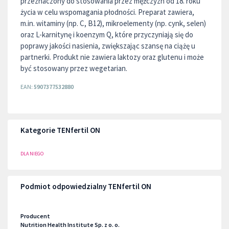
przeznaczony do stosowania przez mężczyzn od 18. roku
życia w celu wspomagania płodności. Preparat zawiera,
m.in. witaminy (np. C, B12), mikroelementy (np. cynk, selen)
oraz L-karnitynę i koenzym Q, które przyczyniają się do
poprawy jakości nasienia, zwiększając szansę na ciążę u
partnerki. Produkt nie zawiera laktozy oraz glutenu i może
być stosowany przez wegetarian.
EAN:
5907377532880
Kategorie TENfertil ON
DLA NIEGO
Podmiot odpowiedzialny TENfertil ON
Producent
Nutrition Health Institute Sp. z o. o.