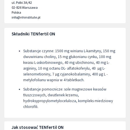
ul. Polki 3A/42
02-826
Warszawa
Polska
info@nhinstitute.pl
Składniki TENfertil ON
Substancje czynne: 1500 mg winianu L-karnityny, 150 mg
dwuwinianu choliny, 15 mg glukonianu cynku, 100 mg
kwasu L-askorbinowego, 40 mg ubichinonu, 40 mg L-
argininy, 10 mg octanu DL- alfatokoferylu, 40 µg L-
selenometioniny, 7 µg cyjanokobalaminy, 400 µg L -
metylofolianu wapnia w 4 tabletkach.
Substancje pomocnicze: sole magnezowe kwasów
tłuszczowych, dwutlenek krzemu,
hydroksypropylometyloceluloza, kompleks miedziowy
chlorofili.
Jak stosować TENfertil ON