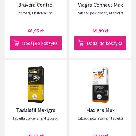
Bravera Control
Viagra Connect Max
aerozol
,
1 butelka 8 ml
tabletki powlekane
,
4 tabletki
66,95 zł
69,99 zł
Dodaj do koszyka
Dodaj do koszyka
Tadalafil Maxigra
Maxigra Max
tabletki powlekane
,
4 tabletki
tabletki powlekane
,
4 tabletki