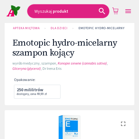
Wyszukaj
produkt
APTEKA MIĘTOWA
›
DLA DZIECI
›
EMOTOPIC HYDRO-MICELARNY SZAMPO
Emotopic hydro-micelarny
szampon kojący
wyrób medyczny
,
szampon
,
Konopie siewne (cannabis sativa)
,
Gliceryna (glycerol)
,
Dr Irena Eris
Opakowanie
:
250 mililitrów
dostępny
,
cena
49,99 zł