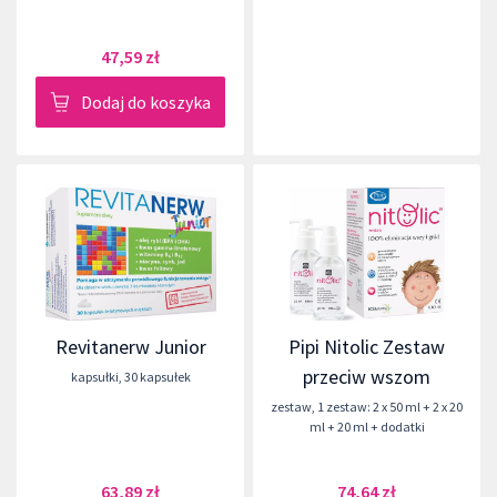
47,59 zł
Dodaj do koszyka
Revitanerw Junior
Pipi Nitolic Zestaw
przeciw wszom
kapsułki
,
30 kapsułek
zestaw
,
1 zestaw: 2 x 50 ml + 2 x 20
ml + 20 ml + dodatki
63,89 zł
74,64 zł