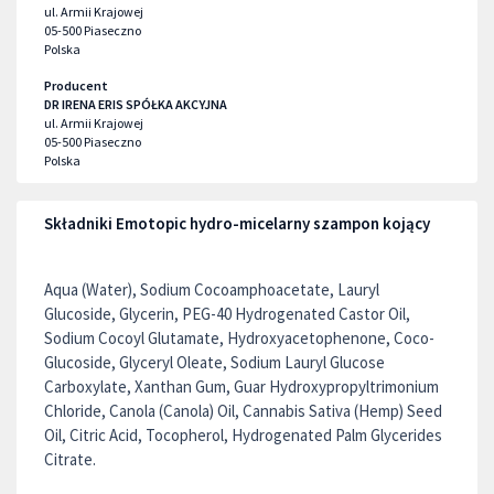
ul. Armii Krajowej
05-500
Piaseczno
Polska
Producent
DR IRENA ERIS SPÓŁKA AKCYJNA
ul. Armii Krajowej
05-500
Piaseczno
Polska
Składniki Emotopic hydro-micelarny szampon kojący
Aqua (Water), Sodium Cocoamphoacetate, Lauryl
Glucoside, Glycerin, PEG-40 Hydrogenated Castor Oil,
Sodium Cocoyl Glutamate, Hydroxyacetophenone, Coco-
Glucoside, Glyceryl Oleate, Sodium Lauryl Glucose
Carboxylate, Xanthan Gum, Guar Hydroxypropyltrimonium
Chloride, Canola (Canola) Oil, Cannabis Sativa (Hemp) Seed
Oil, Citric Acid, Tocopherol, Hydrogenated Palm Glycerides
Citrate.