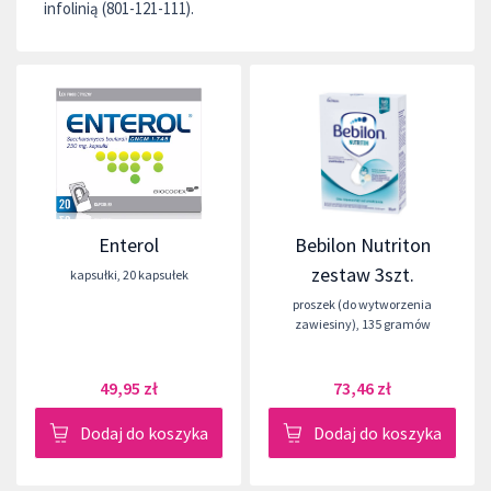
infolinią (801-121-111).
Enterol
Bebilon Nutriton
zestaw 3szt.
kapsułki
,
20 kapsułek
proszek (do wytworzenia
zawiesiny)
,
135 gramów
49,95 zł
73,46 zł
Dodaj do koszyka
Dodaj do koszyka