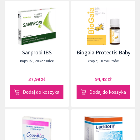
Sanprobi IBS
Biogaia Protectis Baby
kapsułki
,
20 kapsułek
krople
,
10 mililitrów
37,99 zł
94,48 zł
Dodaj do koszyka
Dodaj do koszyka