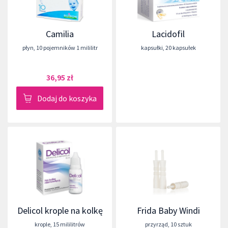
Camilia
Lacidofil
płyn
,
10 pojemników 1 mililitr
kapsułki
,
20 kapsułek
36,95 zł
Dodaj do koszyka
Delicol krople na kolkę
Frida Baby Windi
krople
,
15 mililitrów
przyrząd
,
10 sztuk