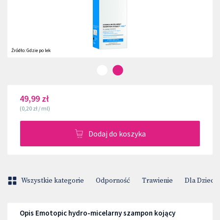
Źródło:
Gdzie po lek
49,99 zł
(
0,20 zł
/
ml
)
Dodaj do koszyka
Wszystkie kategorie
Odporność
Trawienie
Dla Dzieci
Opis Emotopic hydro-micelarny szampon kojący