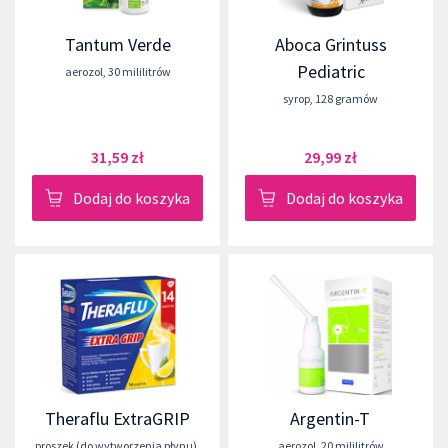
Tantum Verde
Aboca Grintuss
Pediatric
aerozol
,
30 mililitrów
syrop
,
128 gramów
31,59 zł
29,99 zł
Dodaj do koszyka
Dodaj do koszyka
Theraflu ExtraGRIP
Argentin-T
proszek (do wytworzenia płynu)
,
aerozol
,
20 mililitrów