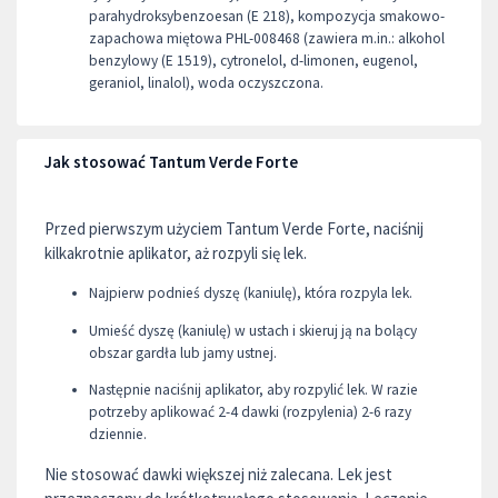
parahydroksybenzoesan (E 218), kompozycja smakowo-
zapachowa miętowa PHL-008468 (zawiera m.in.: alkohol
benzylowy (E 1519), cytronelol, d-limonen, eugenol,
geraniol, linalol), woda oczyszczona.
Jak stosować Tantum Verde Forte
Przed pierwszym użyciem Tantum Verde Forte, naciśnij
kilkakrotnie aplikator, aż rozpyli się lek.
Najpierw podnieś dyszę (kaniulę), która rozpyla lek.
Umieść dyszę (kaniulę) w ustach i skieruj ją na bolący
obszar gardła lub jamy ustnej.
Następnie naciśnij aplikator, aby rozpylić lek. W razie
potrzeby aplikować 2-4 dawki (rozpylenia) 2-6 razy
dziennie.
Nie stosować dawki większej niż zalecana. Lek jest