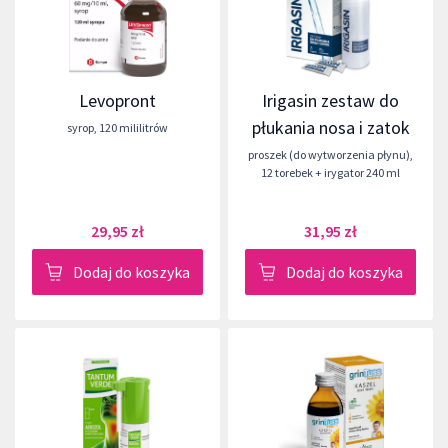
Levopront
Irigasin zestaw do
płukania nosa i zatok
syrop
,
120 mililitrów
proszek (do wytworzenia płynu)
,
12 torebek + irygator 240 ml
29,95 zł
31,95 zł
Dodaj do koszyka
Dodaj do koszyka