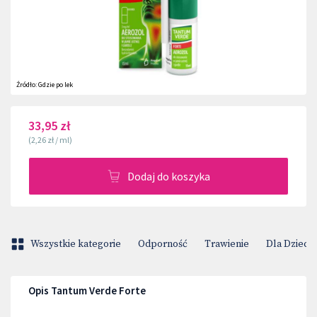
Źródło:
Gdzie po lek
33,95 zł
(
2,26 zł
/
ml
)
Dodaj do koszyka
Wszystkie kategorie
Odporność
Trawienie
Dla Dzieci
Opis Tantum Verde Forte