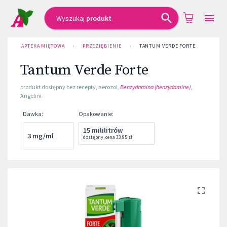
Wyszukaj
produkt
APTEKA MIĘTOWA
›
PRZEZIĘBIENIE
›
TANTUM VERDE FORTE
Tantum Verde Forte
produkt dostępny bez recepty
,
aerozol
,
Benzydamina (benzydamine)
,
Angelini
Dawka
:
Opakowanie
:
15 mililitrów
3 mg/ml
dostępny
,
cena
33,95 zł