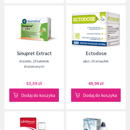
Sinupret Extract
Ectodose
drażetki
,
20 tabletek
płyn
,
20 ampułek
drażowanych
53,59 zł
49,99 zł
Dodaj do koszyka
Dodaj do koszyka