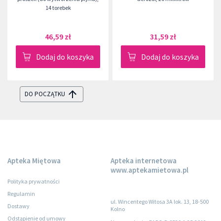
14 torebek
46,59 zł
31,59 zł
Dodaj do koszyka
Dodaj do koszyka
DO POCZĄTKU
Apteka Miętowa
Apteka internetowa
www.aptekamietowa.pl
Polityka prywatności
Regulamin
ul. Wincentego Witosa 3A lok. 13, 18-500
Dostawy
Kolno
Odstąpienie od umowy