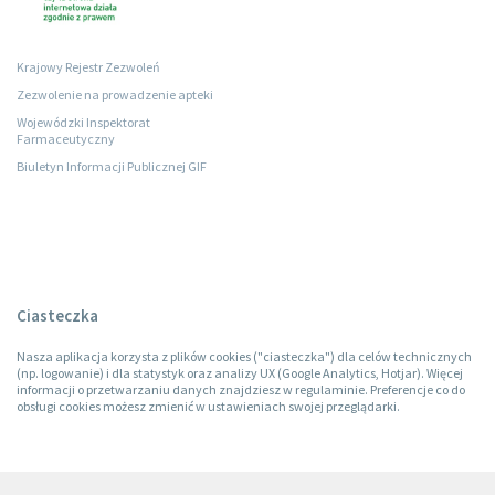
Krajowy Rejestr Zezwoleń
Zezwolenie na prowadzenie apteki
Wojewódzki Inspektorat
Farmaceutyczny
Biuletyn Informacji Publicznej GIF
Ciasteczka
Nasza aplikacja korzysta z plików cookies ("ciasteczka") dla celów technicznych
(np. logowanie) i dla statystyk oraz analizy UX (Google Analytics, Hotjar). Więcej
informacji o przetwarzaniu danych znajdziesz w regulaminie. Preferencje co do
obsługi cookies możesz zmienić w ustawieniach swojej przeglądarki.