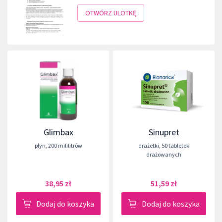
OTWÓRZ ULOTKĘ
Glimbax
Sinupret
płyn
,
200 mililitrów
drażetki
,
50 tabletek
drażowanych
38,95 zł
51,59 zł
Dodaj do koszyka
Dodaj do koszyka