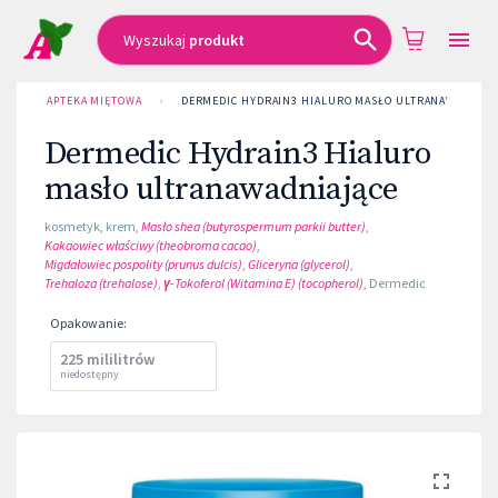
Wyszukaj
produkt
APTEKA MIĘTOWA
›
DERMEDIC HYDRAIN3 HIALURO MASŁO ULTRANAWADNIAJ
Dermedic Hydrain3 Hialuro
masło ultranawadniające
kosmetyk
,
krem
,
Masło shea (butyrospermum parkii butter)
,
Kakaowiec właściwy (theobroma cacao)
,
Migdałowiec pospolity (prunus dulcis)
,
Gliceryna (glycerol)
,
Trehaloza (trehalose)
,
γ-Tokoferol (Witamina E) (tocopherol)
,
Dermedic
Opakowanie
:
225 mililitrów
niedostępny