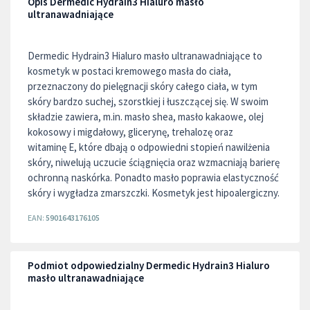
Opis Dermedic Hydrain3 Hialuro masło
ultranawadniające
Dermedic Hydrain3 Hialuro masło ultranawadniające to
kosmetyk w postaci kremowego masła do ciała,
przeznaczony do pielęgnacji skóry całego ciała, w tym
skóry bardzo suchej, szorstkiej i łuszczącej się. W swoim
składzie zawiera, m.in. masło shea, masło kakaowe, olej
kokosowy i migdałowy, glicerynę, trehalozę oraz
witaminę E, które dbają o odpowiedni stopień nawilżenia
skóry, niwelują uczucie ściągnięcia oraz wzmacniają barierę
ochronną naskórka. Ponadto masło poprawia elastyczność
skóry i wygładza zmarszczki. Kosmetyk jest hipoalergiczny.
EAN:
5901643176105
Podmiot odpowiedzialny Dermedic Hydrain3 Hialuro
masło ultranawadniające