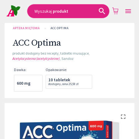
Wyszukaj
produkt
APTEKA MIĘTOWA
›
ACC OPTIMA
ACC Optima
produkt dostępny bez recepty
,
tabletki musujące
,
Acetylocysteina (acetylcysteine)
,
Sandoz
Dawka
:
Opakowanie
:
10 tabletek
600 mg
dostępny
,
cena
25,59 zł