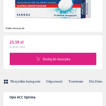
Źródło:
Gdzie po lek
25,59 zł
(
2,56 zł
/
szt.
)
Dodaj do koszyka
Wszystkie kategorie
Odporność
Trawienie
Dla Dzieci
Opis ACC Optima