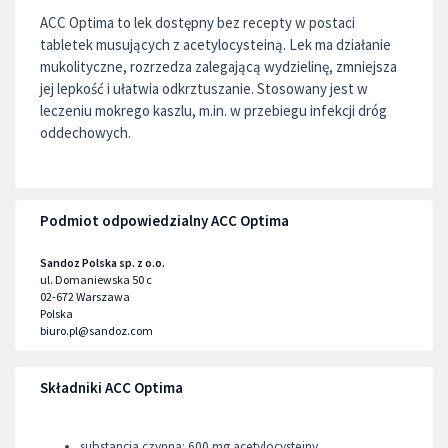
ACC Optima to lek dostępny bez recepty w postaci
tabletek musujących z acetylocysteiną. Lek ma działanie
mukolityczne, rozrzedza zalegającą wydzielinę, zmniejsza
jej lepkość i ułatwia odkrztuszanie. Stosowany jest w
leczeniu mokrego kaszlu, m.in. w przebiegu infekcji dróg
oddechowych.
Podmiot odpowiedzialny ACC Optima
Sandoz Polska sp. z o.o.
ul. Domaniewska 50 c
02-672
Warszawa
Polska
biuro.pl@sandoz.com
Składniki ACC Optima
substancja czynna: 600 mg acetylocysteiny,