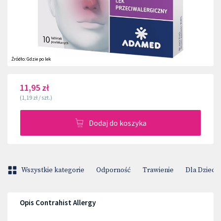
Źródło:
Gdzie po lek
11,95 zł
(
1,19 zł
/
szt.
)
Dodaj do koszyka
Wszystkie kategorie
Odporność
Trawienie
Dla Dzieci
Opis Contrahist Allergy