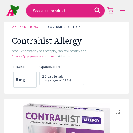
Wyszukaj
produkt
APTEKA MIĘTOWA
›
CONTRAHIST ALLERGY
Contrahist Allergy
produkt dostępny bez recepty
,
tabletki powlekane
,
Lewocetyryzyna (levocetirizine)
,
Adamed
Dawka
:
Opakowanie
:
10 tabletek
5 mg
dostępny
,
cena
11,95 zł