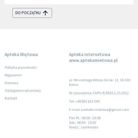
DO POCZĄTKU
Apteka Miętowa
Apteka internetowa
www.aptekamietowa.pl
Polityka prywatności
Regulamin
ul. Wincentego Witosa 3A lok. 13, 18-500
Dostawy
Kolno
Odstąpienie od umowy
Nr zezwolenia: FAPO.B.8520.1.25.2012
Kontakt
Tel: +48 862 623 344
E-mail: kontakt.mietowa@gmail.com
Pon-Pt.
: 08:00 - 20:00
Sob.
: 08:00 - 15:00
Niedz.
: zamknięta