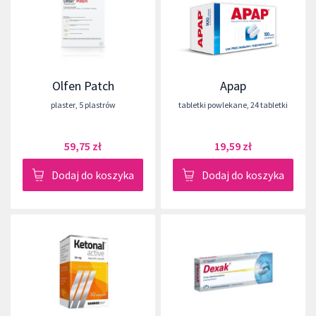
Olfen Patch
Apap
plaster
,
5 plastrów
tabletki powlekane
,
24 tabletki
59,75 zł
19,59 zł
Dodaj do koszyka
Dodaj do koszyka