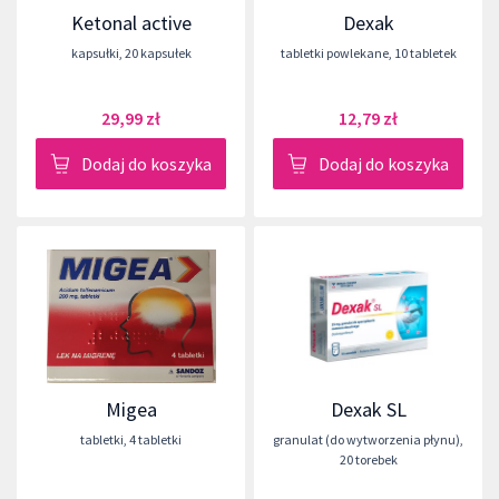
Ketonal active
Dexak
kapsułki
,
20 kapsułek
tabletki powlekane
,
10 tabletek
29,99 zł
12,79 zł
Dodaj do koszyka
Dodaj do koszyka
Migea
Dexak SL
tabletki
,
4 tabletki
granulat (do wytworzenia płynu)
,
20 torebek