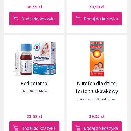
36,95 zł
29,99 zł
Dodaj do koszyka
Dodaj do koszyka
Pedicetamol
Nurofen dla dzieci
forte truskawkowy
płyn
,
30 mililitrów
zawiesina
,
100 mililitrów
23,59 zł
39,95 zł
Dodaj do koszyka
Dodaj do koszyka