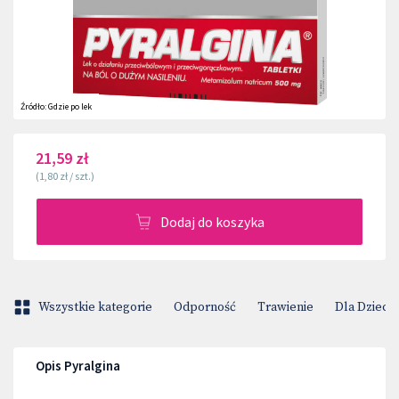
Źródło:
Gdzie po lek
21,59 zł
(
1,80 zł
/
szt.
)
Dodaj do koszyka
Wszystkie kategorie
Odporność
Trawienie
Dla Dzieci
Opis Pyralgina