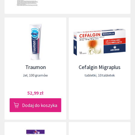
Traumon
Cefalgin Migraplus
żel
,
100 gramów
tabletki
,
10 tabletek
52,99 zł
Dodaj do koszyka