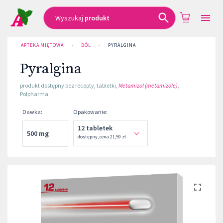
Wyszukaj
produkt
APTEKA MIĘTOWA
›
BÓL
›
PYRALGINA
Pyralgina
produkt dostępny bez recepty
,
tabletki
,
Metamizol (metamizole)
,
Polpharma
Dawka
:
Opakowanie
:
12 tabletek
500 mg
dostępny
,
cena
21,59 zł