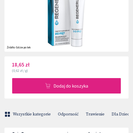
Źródło:
Gdzie po lek
18,65 zł
(
0,62 zł
/
g
)
Dodaj do koszyka
Wszystkie kategorie
Odporność
Trawienie
Dla Dzieci