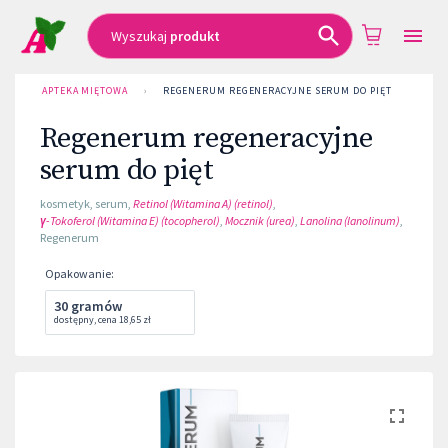
Wyszukaj
produkt
APTEKA MIĘTOWA
›
REGENERUM REGENERACYJNE SERUM DO PIĘT
Regenerum regeneracyjne
serum do pięt
kosmetyk
,
serum
,
Retinol (Witamina A) (retinol)
,
γ-Tokoferol (Witamina E) (tocopherol)
,
Mocznik (urea)
,
Lanolina (lanolinum)
,
Regenerum
Opakowanie
:
30 gramów
dostępny
,
cena
18,65 zł