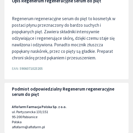
Opis Regenerum regeneracyjne serum do pięt
Regenerum regeneracyjne serum do pięt to kosmetyk w
postaci płynu przeznaczony do bardzo suchych i
popękanych pięt. Zawiera składniki intensywnie
odżywiające i regenerujące skórę, dzięki czemu staje się
nawilżona i odżywiona. Ponadto mocznik złuszcza
popękany naskórek, przez co pięty są gładkie. Preparat
chroni skórę przed pękaniem i przesuszeniem.
EAN:
5906071023205
Podmiot odpowiedzialny Regenerum regeneracyjne
serum do pięt
Aflofarm Farmacja Polska Sp. z o.o.
ul. Partyzancka 133/151
95-200
Pabianice
Polska
aflofarm@aflofarm.pl