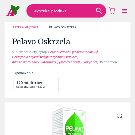
Wyszukaj
produkt
APTEKA MIĘTOWA
›
PELAVO OSKRZELA
Pelavo Oskrzela
suplement diety
,
syrop
,
Porost islandzki (lichen islandicus)
,
Pelargonia afrykańska (pelargonium sidoides)
,
Kwas askorbinowy (Witamina C) (ascorbic acid)
,
Cynk (zinc)
,
USP Zdrowie
Opakowanie
:
120 mililitrów
dostępny
,
cena
44,59 zł