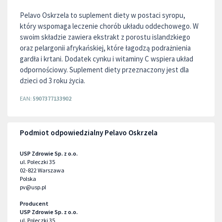
Pelavo Oskrzela to suplement diety w postaci syropu,
który wspomaga leczenie chorób układu oddechowego. W
swoim składzie zawiera ekstrakt z porostu islandzkiego
oraz pelargonii afrykańskiej, które łagodzą podrażnienia
gardła i krtani. Dodatek cynku i witaminy C wspiera układ
odpornościowy. Suplement diety przeznaczony jest dla
dzieci od 3 roku życia.
EAN:
5907377133902
Podmiot odpowiedzialny Pelavo Oskrzela
USP Zdrowie Sp. z o.o.
ul. Poleczki 35
02-822
Warszawa
Polska
pv@usp.pl
Producent
USP Zdrowie Sp. z o.o.
ul. Poleczki 35