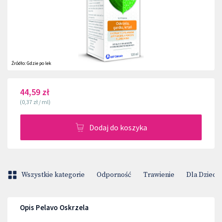
Źródło:
Gdzie po lek
44,59 zł
(
0,37 zł
/
ml
)
Dodaj do koszyka
Wszystkie kategorie
Odporność
Trawienie
Dla Dzieci
Opis Pelavo Oskrzela