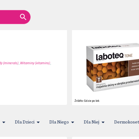
ły (minerals)
,
Witaminy (vitamins)
,
Źródło:
Gdzie po lek
Dla Dzieci
Dla Niego
Dla Niej
Dermokoset