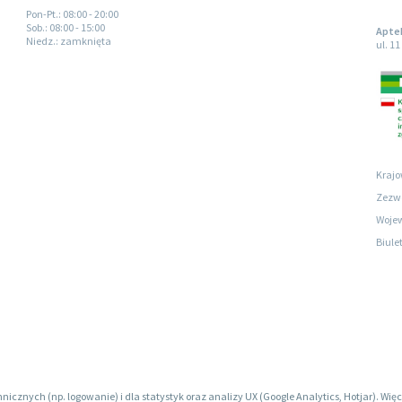
Pon-Pt.
: 08:00 - 20:00
Sob.
: 08:00 - 15:00
Apte
Niedz.
: zamknięta
ul. 1
Krajo
Zezwo
Wojew
Biule
hnicznych (np. logowanie) i dla statystyk oraz analizy UX (Google Analytics, Hotjar). W