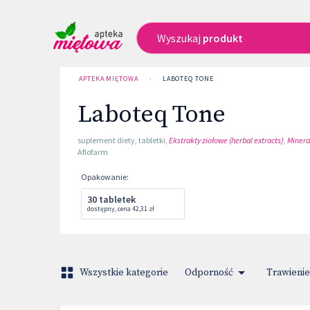
Wyszukaj
produkt
APTEKA MIĘTOWA
›
LABOTEQ TONE
Laboteq Tone
suplement diety
,
tabletki
,
Ekstrakty ziołowe (herbal extracts)
,
Minera
Aflofarm
Opakowanie
:
30 tabletek
dostępny
,
cena
42,31 zł
Wszystkie kategorie
Odporność
Trawienie