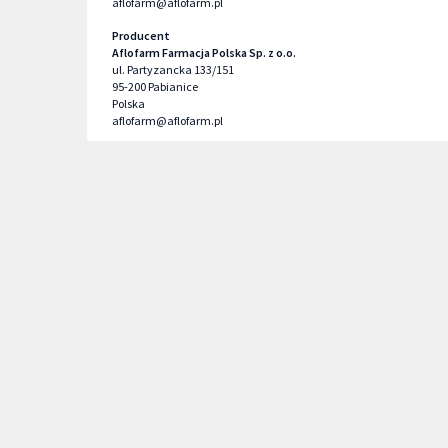
aflofarm@aflofarm.pl
Producent
Aflofarm Farmacja Polska Sp. z o.o.
ul. Partyzancka 133/151
95-200
Pabianice
Polska
aflofarm@aflofarm.pl