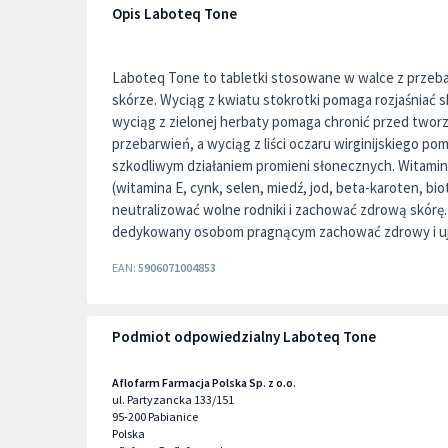
Opis Laboteq Tone
Laboteq Tone to tabletki stosowane w walce z przeb
skórze. Wyciąg z kwiatu stokrotki pomaga rozjaśniać 
wyciąg z zielonej herbaty pomaga chronić przed twor
przebarwień, a wyciąg z liści oczaru wirginijskiego po
szkodliwym działaniem promieni słonecznych. Witaminy
(witamina E, cynk, selen, miedź, jod, beta-karoten, bi
neutralizować wolne rodniki i zachować zdrową skórę.
dedykowany osobom pragnącym zachować zdrowy i uje
EAN:
5906071004853
Podmiot odpowiedzialny Laboteq Tone
Aflofarm Farmacja Polska Sp. z o.o.
ul. Partyzancka 133/151
95-200
Pabianice
Polska