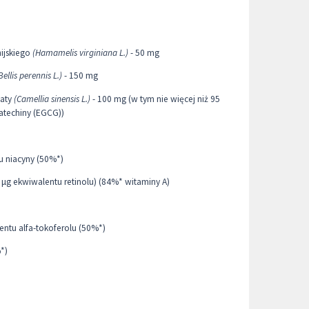
nijskiego
(Hamamelis virginiana L.)
- 50 mg
Bellis perennis L.)
- 150 mg
baty
(Camellia sinensis L.)
- 100 mg (w tym nie więcej niż 95
katechiny (EGCG))
u niacyny (50%*)
 μg ekwiwalentu retinolu) (84%* witaminy A)
entu alfa-tokoferolu (50%*)
*)