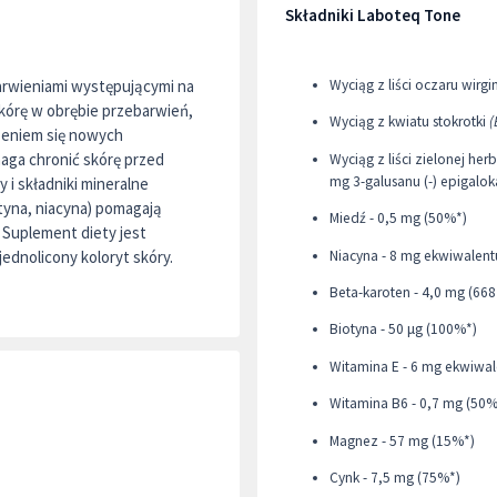
Składniki Laboteq Tone
arwieniami występującymi na
Wyciąg z liści oczaru wirgi
skórę w obrębie przebarwień,
Wyciąg z kwiatu stokrotki
(
zeniem się nowych
maga chronić skórę przed
Wyciąg z liści zielonej her
mg 3-galusanu (-) epigalo
 i składniki mineralne
otyna, niacyna) pomagają
Miedź - 0,5 mg (50%*)
 Suplement diety jest
Niacyna - 8 mg ekwiwalent
dnolicony koloryt skóry.
Beta-karoten - 4,0 mg (668
Biotyna - 50 μg (100%*)
Witamina E - 6 mg ekwiwal
Witamina B6 - 0,7 mg (50%
Magnez - 57 mg (15%*)
Cynk - 7,5 mg (75%*)