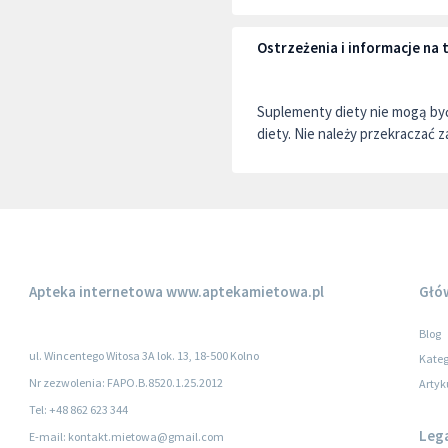
Ostrzeżenia i informacje n
Suplementy diety nie mogą by
diety. Nie należy przekraczać z
Apteka internetowa
www.aptekamietowa.pl
Głó
Blog
ul. Wincentego Witosa 3A lok. 13, 18-500 Kolno
Kateg
Nr zezwolenia: FAPO.B.8520.1.25.2012
Artyk
Tel: +48 862 623 344
Leg
E-mail: kontakt.mietowa@gmail.com