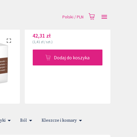
Polski
/
PLN
42,31 zł
(
1,41 zł
/
szt.
)
Dodaj do koszyka
yki
Ból
Kleszcze i komary