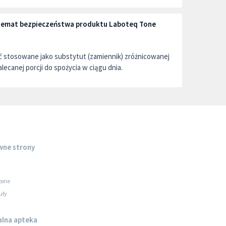
a temat bezpieczeństwa produktu Laboteq Tone
ć stosowane jako substytut (zamiennik) zróżnicowanej
alecanej porcji do spożycia w ciągu dnia.
wne strony
orie
uły
alna apteka