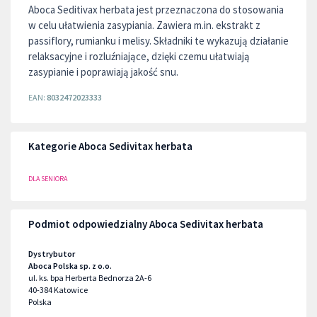
Aboca Seditivax herbata jest przeznaczona do stosowania
w celu ułatwienia zasypiania. Zawiera m.in. ekstrakt z
passiflory, rumianku i melisy. Składniki te wykazują działanie
relaksacyjne i rozluźniające, dzięki czemu ułatwiają
zasypianie i poprawiają jakość snu.
EAN:
8032472023333
Kategorie Aboca Sedivitax herbata
DLA SENIORA
Podmiot odpowiedzialny Aboca Sedivitax herbata
Dystrybutor
Aboca Polska sp. z o.o.
ul. ks. bpa Herberta Bednorza 2A-6
40-384
Katowice
Polska