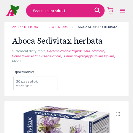
Wyszukaj
produkt
APTEKA MIĘTOWA
›
DLA SENIORA
›
ABOCA SEDIVITAX HERBATA
Aboca Sedivitax herbata
suplement diety
,
zioła
,
Męczennica cielista (passiflora incarnata)
,
Melisa lekarska (melissa officinalis)
,
Chmiel zwyczajny (humulus lupulus)
,
Aboca
Opakowanie
:
20 saszetek
niedostępny