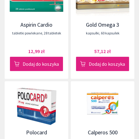
Aspirin Cardio
Gold Omega 3
tabletki powlekane
,
28 tabletek
kapsułki
,
60 kapsułek
12,99 zł
57,12 zł
Dodaj do koszyka
Dodaj do koszyka
Polocard
Calperos 500