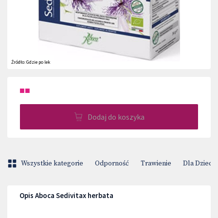
Źródło:
Gdzie po lek
■■
Dodaj do koszyka
Wszystkie kategorie
Odporność
Trawienie
Dla Dzieci
Opis Aboca Sedivitax herbata