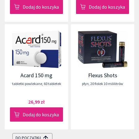
Dodaj do koszyka
Dodaj do koszyka
Acard 150 mg
Flexus Shots
tabletki powlekane
,
60 tabletek
płyn
,
20 fiolek 10 mililitrów
26,99 zł
Dodaj do koszyka
DO POCZĄTKU