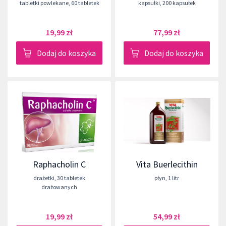
tabletki powlekane
,
60 tabletek
kapsułki
,
200 kapsułek
19,99 zł
77,99 zł
Dodaj do koszyka
Dodaj do koszyka
Raphacholin C
Vita Buerlecithin
drażetki
,
30 tabletek
płyn
,
1 litr
drażowanych
19,99 zł
54,99 zł