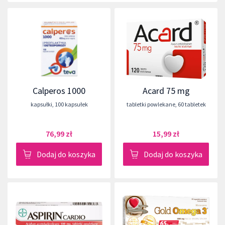
Calperos 1000
Acard 75 mg
kapsułki
,
100 kapsułek
tabletki powlekane
,
60 tabletek
76,99 zł
15,99 zł
Dodaj do koszyka
Dodaj do koszyka