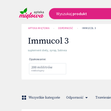
Wyszukaj
produkt
APTEKA MIĘTOWA
›
ODPORNOŚĆ
›
IMMUCOL 3
Immucol 3
suplement diety
,
syrop
,
Solinea
Opakowanie
:
200 mililitrów
niedostępny
Wszystkie kategorie
Odporność
Trawienie