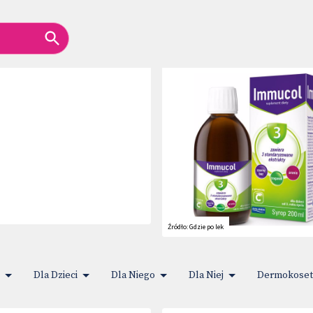
Źródło:
Gdzie po lek
Dla Dzieci
Dla Niego
Dla Niej
Dermokoset