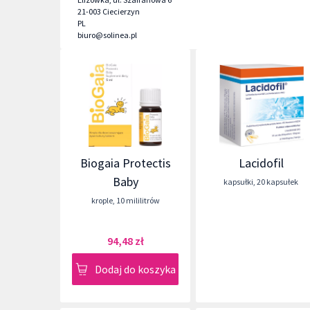
21-003
Ciecierzyn
PL
biuro@solinea.pl
Biogaia Protectis
Lacidofil
Baby
kapsułki
,
20 kapsułek
krople
,
10 mililitrów
94,48 zł
Dodaj do koszyka