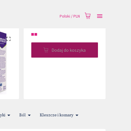
Polski
/
PLN
■■
Dodaj do koszyka
yki
Ból
Kleszcze i komary