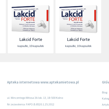
Lakcid Forte
Lakcid Forte
kapsułki
,
10 kapsułek
kapsułki
,
10 kapsułek
Apteka internetowa
www.aptekamietowa.pl
Głó
Blog
ul. Wincentego Witosa 3A lok. 13, 18-500 Kolno
Kateg
Nr zezwolenia: FAPO.B.8520.1.25.2012
Artyk