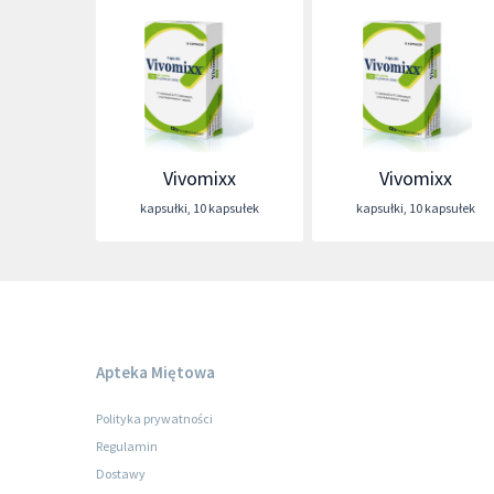
Vivomixx
Vivomixx
kapsułki
,
10 kapsułek
kapsułki
,
10 kapsułek
Apteka Miętowa
Polityka prywatności
Regulamin
Dostawy