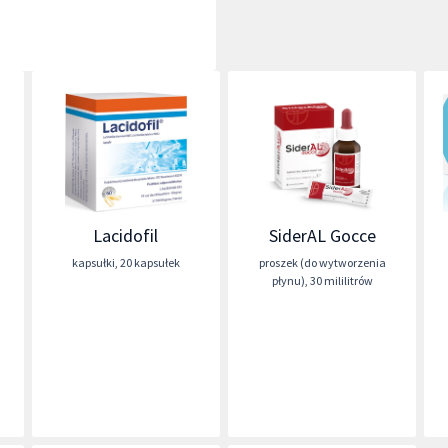
Lacidofil
SiderAL Gocce
kapsułki
,
20 kapsułek
proszek (do wytworzenia
płynu)
,
30 mililitrów