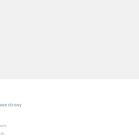
wne strony
orie
uły