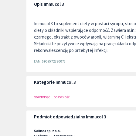
Opis Immucol 3
Immucol 3 to suplement diety w postaci syropu, stos
diety o składniki wspierające odporność. Zawiera m.in
czarnego, ekstrakt z owoców aronii, witaminę C i ekstr
Składniki te pozytywnie wpływają na pracę układu od
rekonwalescencję po przebytej infekcji.
EAN:
5907572580075
Kategorie Immucol 3
ODPORNOŚĆ
ODPORNOŚĆ
Podmiot odpowiedzialny Immucol 3
Solinea sp. z o.o.
Elizówka, ul. Szafranowa 6