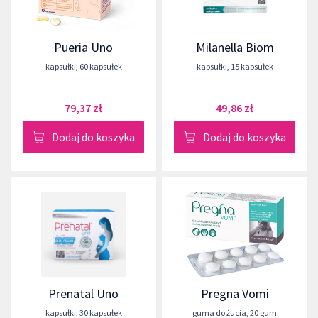
Pueria Uno
Milanella Biom
kapsułki
,
60 kapsułek
kapsułki
,
15 kapsułek
79,37 zł
49,86 zł
Dodaj do koszyka
Dodaj do koszyka
Prenatal Uno
Pregna Vomi
kapsułki
,
30 kapsułek
guma do żucia
,
20 gum