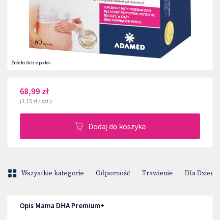
Źródło:
Gdzie po lek
68,99 zł
(
1,15 zł
/
szt.
)
Dodaj do koszyka
Wszystkie kategorie
Odporność
Trawienie
Dla Dzieci
Opis Mama DHA Premium+