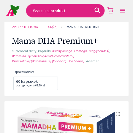
Wyszukaj
produkt
APTEKA MIĘTOWA
›
CIĄŻĄ
›
MAMA DHA PREMIUM+
Mama DHA Premium+
suplement diety
,
kapsułki
,
Kwasy omega-3 (omega-3 triglycerides)
,
Witamina D (cholekalcyferol) (colecalciferol)
,
Kwas foliowy (Witamina B9) (folic acid)
,
Jod (iodine)
,
Adamed
Opakowanie
:
60 kapsułek
dostępny
,
cena
68,99 zł