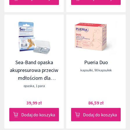
Sea-Band opaska
Pueria Duo
akupresurowa przeciw
kapsułki
,
90 kapsułek
mdłościom dla
dorosłych
opaska
,
1 para
39,99 zł
86,59 zł
Dodaj do koszyka
Dodaj do koszyka