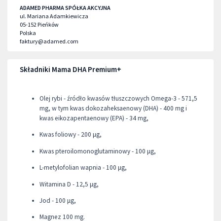
ADAMED PHARMA SPÓŁKA AKCYJNA
ul. Mariana Adamkiewicza
05-152
Pieńków
Polska
faktury@adamed.com
Składniki Mama DHA Premium+
Olej rybi - źródło kwasów tłuszczowych Omega-3 - 571,5
mg, w tym kwas dokozaheksaenowy (DHA) - 400 mg i
kwas eikozapentaenowy (EPA) - 34 mg,
Kwas foliowy - 200 μg,
Kwas pteroilomonoglutaminowy - 100 μg,
L-metylofolian wapnia - 100 μg,
Witamina D - 12,5 μg,
Jod - 100 μg,
Magnez 100 mg.