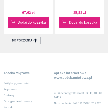
67,62 zł
25,52 zł
Dodaj do koszyka
Dodaj do koszyka
DO POCZĄTKU
Apteka Miętowa
Apteka internetowa
www.aptekamietowa.pl
Polityka prywatności
Regulamin
ul. Wincentego Witosa 3A lok. 13, 18-500
Dostawy
Kolno
Odstąpienie od umowy
Nr zezwolenia: FAPO.B.8520.1.25.2012
Kontakt